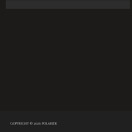
Copyright © 2026 Polaride