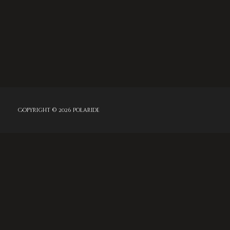
Copyright © 2026 Polaride