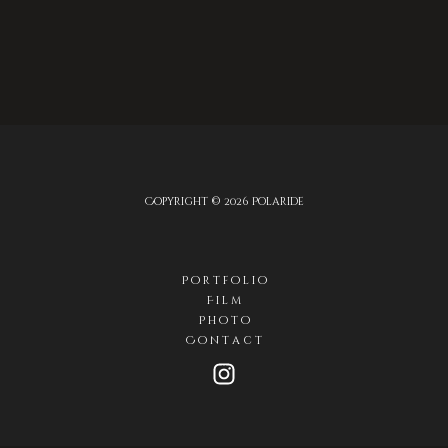
Copyright © 2026 Polaride
P o r t f o l i o
F i l m
P h o t o
C o n t a c t