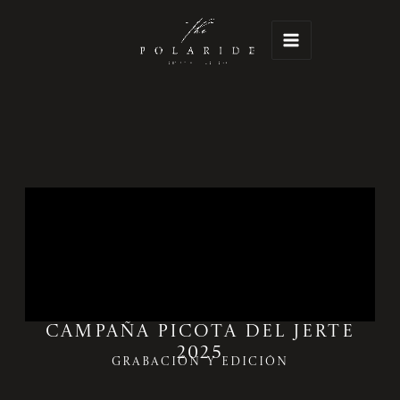
Ir
Main
al
Menu
contenido
campaña picota del jerte
2025
grabación y edición