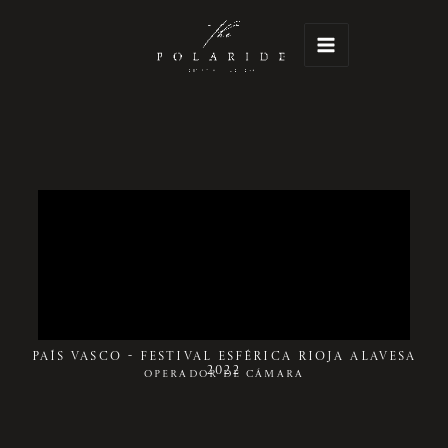
Ir
Main
al
Menu
contenido
País Vasco - Festival Esférica Rioja Alavesa
2022
OPERADOR DE CÁMARA