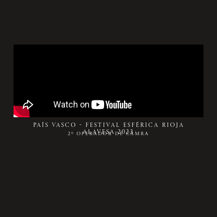
País Vasco - festival Esférica Rioja
Alavesa 2023
2º OPERADOR DE CÁMRA